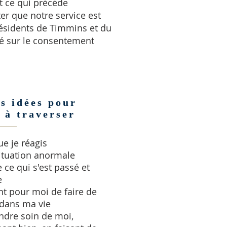
t ce qui précède
ter que notre service est
résidents de Timmins et du
asé sur le consentement
s idées pour
 à traverser
ue je réagis
ituation anormale
e ce qui s'est passé et
e
t pour moi de faire de
dans ma vie
endre soin de moi,