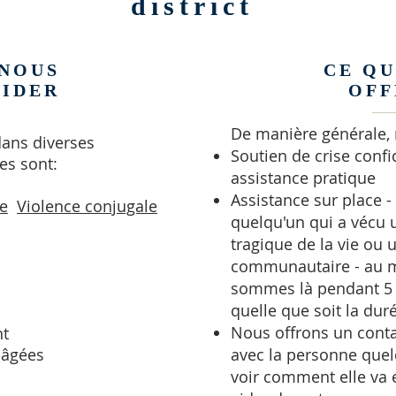
district
NOUS
CE QU
AIDER
OFF
De manière générale,
ans diverses
Soutien de crise confi
es sont:
assistance pratique
Assistance sur place -
e
Violence conjugale
quelqu'un qui a vécu
tragique de la vie ou 
communautaire - au m
sommes là pendant 5 
quelle que soit la dur
Nous offrons un contac
nt
 âgées
avec la personne quel
voir comment elle va 