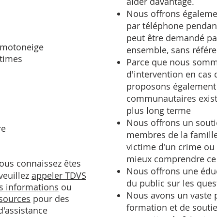
aider davantage.
Nous offrons égaleme
par téléphone pendant
peut être demandé p
n motoneige
ensemble, sans référ
ctimes
Parce que nous som
d'intervention en cas 
proposons également 
communautaires exist
plus long terme
Nous offrons un souti
re
membres de la famille
victime d'un crime ou 
mieux comprendre ce q
ous connaissez êtes
Nous offrons une éduc
veuillez
appeler TDVS
du public sur les que
es informations
ou
Nous avons un vaste 
ssources
pour des
formation et de souti
d'assistance