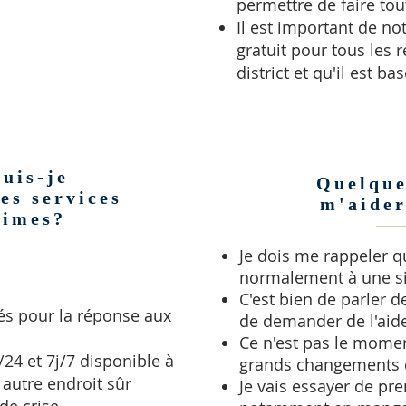
permettre de faire tou
Il est important de no
gratuit pour tous les 
district et qu'il est b
puis-je
Quelque
es services
m'aider
times?
Je dois me rappeler q
normalement à une s
C'est bien de parler d
és pour la réponse aux
de demander de l'aid
Ce n'est pas le momen
24 et 7j/7 disponible à
grands changements 
autre endroit sûr
Je vais essayer de pr