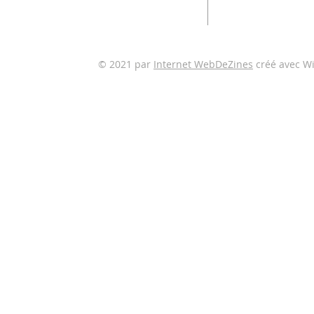
violence sexuelle Violence et
traite
melissa@timminsvic
des êtres humains.
© 2021 par
Internet WebDeZines
créé avec Wi